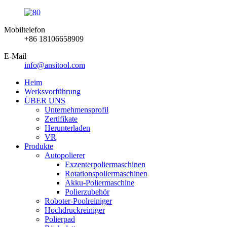
Mobiltelefon
+86 18106658909
E-Mail
info@ansitool.com
Heim
Werksvorführung
ÜBER UNS
Unternehmensprofil
Zertifikate
Herunterladen
VR
Produkte
Autopolierer
Exzenterpoliermaschinen
Rotationspoliermaschinen
Akku-Poliermaschine
Polierzubehör
Roboter-Poolreiniger
Hochdruckreiniger
Polierpad