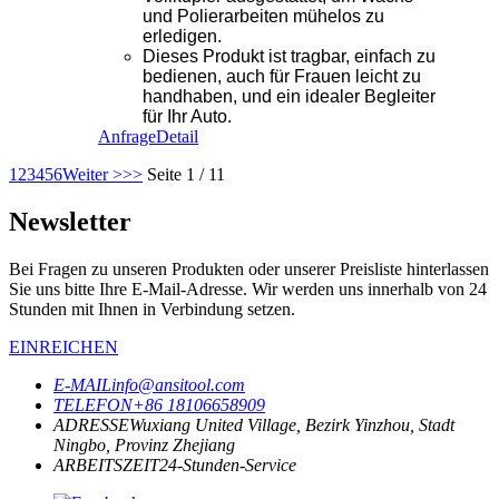
und Polierarbeiten mühelos zu
erledigen.
Dieses Produkt ist tragbar, einfach zu
bedienen, auch für Frauen leicht zu
handhaben, und ein idealer Begleiter
für Ihr Auto.
Anfrage
Detail
1
2
3
4
5
6
Weiter >
>>
Seite 1 / 11
Newsletter
Bei Fragen zu unseren Produkten oder unserer Preisliste hinterlassen
Sie uns bitte Ihre E-Mail-Adresse. Wir werden uns innerhalb von 24
Stunden mit Ihnen in Verbindung setzen.
EINREICHEN
E-MAIL
info@ansitool.com
TELEFON
+86 18106658909
ADRESSE
Wuxiang United Village, Bezirk Yinzhou, Stadt
Ningbo, Provinz Zhejiang
ARBEITSZEIT
24-Stunden-Service