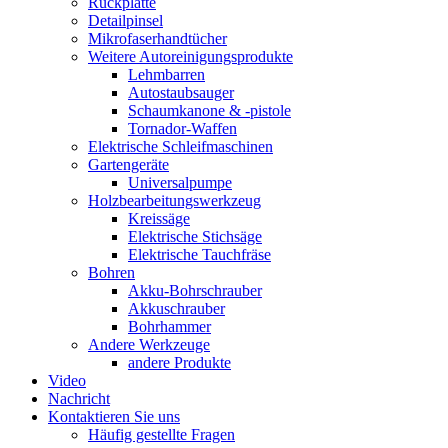
Rückplatte
Detailpinsel
Mikrofaserhandtücher
Weitere Autoreinigungsprodukte
Lehmbarren
Autostaubsauger
Schaumkanone & -pistole
Tornador-Waffen
Elektrische Schleifmaschinen
Gartengeräte
Universalpumpe
Holzbearbeitungswerkzeug
Kreissäge
Elektrische Stichsäge
Elektrische Tauchfräse
Bohren
Akku-Bohrschrauber
Akkuschrauber
Bohrhammer
Andere Werkzeuge
andere Produkte
Video
Nachricht
Kontaktieren Sie uns
Häufig gestellte Fragen