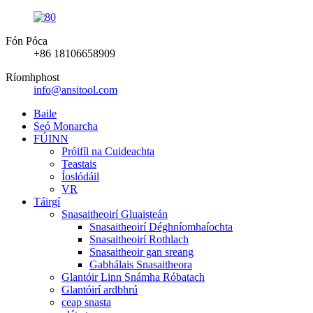
Fón Póca
+86 18106658909
Ríomhphost
info@ansitool.com
Baile
Seó Monarcha
FÚINN
Próifíl na Cuideachta
Teastais
Íoslódáil
VR
Táirgí
Snasaitheoirí Gluaisteán
Snasaitheoirí Déghníomhaíochta
Snasaitheoirí Rothlach
Snasaitheoir gan sreang
Gabhálais Snasaitheora
Glantóir Linn Snámha Róbatach
Glantóirí ardbhrú
ceap snasta