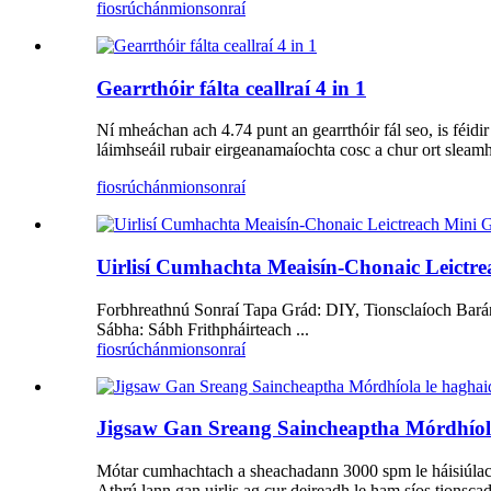
fiosrúchán
mionsonraí
Gearrthóir fálta ceallraí 4 in 1
Ní mheáchan ach 4.74 punt an gearrthóir fál seo, is féidir é 
láimhseáil rubair eirgeanamaíochta cosc ​​a chur ort slea
fiosrúchán
mionsonraí
Uirlisí Cumhachta Meaisín-Chonaic Leictr
Forbhreathnú Sonraí Tapa Grád: DIY, Tionsclaíoch Bar
Sábha: Sábh Frithpháirteach ...
fiosrúchán
mionsonraí
Jigsaw Gan Sreang Saincheaptha Mórdhío
Mótar cumhachtach a sheachadann 3000 spm le háisiúlach
Athrú lann gan uirlis ag cur deireadh le ham síos tionscad