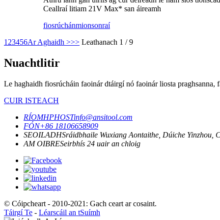
Ceallraí litiam 21V Max* san áireamh
fiosrúchán
mionsonraí
1
2
3
4
5
6
Ar Aghaidh >
>>
Leathanach 1 / 9
Nuachtlitir
Le haghaidh fiosrúcháin faoinár dtáirgí nó faoinár liosta praghsanna, f
CUIR ISTEACH
RÍOMHPHOST
info@ansitool.com
FÓN
+86 18106658909
SEOILADH
Sráidbhaile Wuxiang Aontaithe, Dúiche Yinzhou, 
AM OIBRE
Seirbhís 24 uair an chloig
© Cóipcheart - 2010-2021: Gach ceart ar cosaint.
Táirgí Te
-
Léarscáil an tSuímh