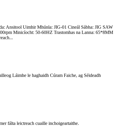
nda: Ansitool Uimhir Mhúnla: JIG-01 Cineál Sábha: JIG SAW
-3000rpm Minicíocht: 50-60HZ Trastomhas na Lanna: 65*8MM
each...
Duilleog Láimhe le haghaidh Cúram Faiche, ag Séideadh
mer fálta leictreach cuaille inchoigeartaithe.