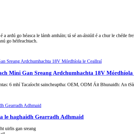
a ardú go héasca le lámh amháin; tá sé an-áisiúil é a chur le chéile freisi
mhnú go héifeachtach.
each Mini Gan Sreang Ardchumhachta 18V Mórdhíola l
ántas: 6 mhí Tacaíocht saincheaptha: OEM, ODM Áit Bhunaidh: An tS
la le haghaidh Gearradh Adhmaid
t uirlis gan sreang
ail