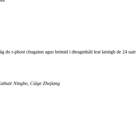
ág do r-phost chugainn agus beimid i dteagmháil leat laistigh de 24 uair
Cathair Ningbo, Cúige Zhejiang