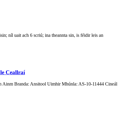
n; níl uait ach 6 scriú; ina theannta sin, is féidir leis an
e Ceallraí
ín Ainm Branda: Ansitool Uimhir Mhúnla: AS-10-11444 Cineál