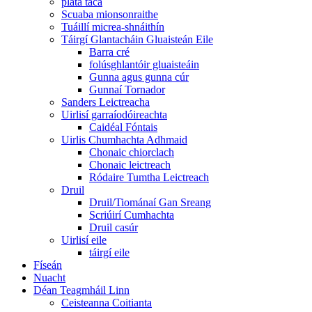
pláta taca
Scuaba mionsonraithe
Tuáillí micrea-shnáithín
Táirgí Glantacháin Gluaisteán Eile
Barra cré
folúsghlantóir gluaisteáin
Gunna agus gunna cúr
Gunnaí Tornador
Sanders Leictreacha
Uirlisí garraíodóireachta
Caidéal Fóntais
Uirlis Chumhachta Adhmaid
Chonaic chiorclach
Chonaic leictreach
Ródaire Tumtha Leictreach
Druil
Druil/Tiománaí Gan Sreang
Scriúirí Cumhachta
Druil casúr
Uirlisí eile
táirgí eile
Físeán
Nuacht
Déan Teagmháil Linn
Ceisteanna Coitianta