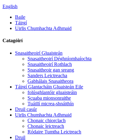
English
Baile
Táirgí
Uirlis Chumhachta Adhmaid
Catagóirí
Snasaitheoirí Gluaisteán
Snasaitheoirí Déghníomhaíochta
Snasaitheoirí Rothlach
Snasaitheoir gan sreang
Sanders Leictreacha
Gabhálais Snasaitheora
Táirgí Glantacháin Gluaisteán Eile
folúsghlantóir gluaisteáin
Scuaba mionsonraithe
Tuáillí micrea-shnáithín
Druil casúr
Uirlis Chumhachta Adhmaid
Chonaic chiorclach
Chonaic leictreach
Ródaire Tumtha Leictreach
Druil