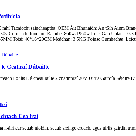
órdhíola
: 6 mhí Tacaíocht saincheaptha: OEM Áit Bhunaidh: An tSín Ainm Bra
0v-230v Cumhacht Ionchuir Rátáilte: 860w-1960w Luas Gan Ualach: 0
 65MM Toisí: 46*16*20CM Meáchan: 3.5KG Foinse Cumhachta: Leictr
le Ceallraí Dúbailte
treach Folúis Dé-cheallraí le 2 chadhnraí 20V Uirlis Gairdín Séidire 
chtach Ceallraí
a n-áirítear scuab níolóin, scuab sreinge cruach, agus uirlis gairdín trim