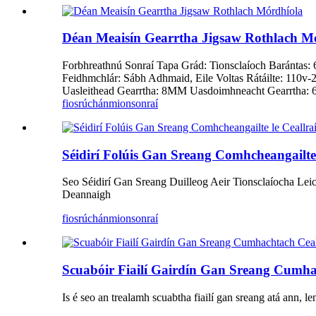
Déan Meaisín Gearrtha Jigsaw Rothlach M
Forbhreathnú Sonraí Tapa Grád: Tionsclaíoch Barántas
Feidhmchlár: Sábh Adhmaid, Eile Voltas Rátáilte: 11
Uasleithead Gearrtha: 8MM Uasdoimhneacht Gearrtha:
fiosrúchán
mionsonraí
Séidirí Folúis Gan Sreang Comhcheangailte 
Seo Séidirí Gan Sreang Duilleog Aeir Tionsclaíocha Leic
Deannaigh
fiosrúchán
mionsonraí
Scuabóir Fiailí Gairdín Gan Sreang Cumha
Is é seo an trealamh scuabtha fiailí gan sreang atá ann, len