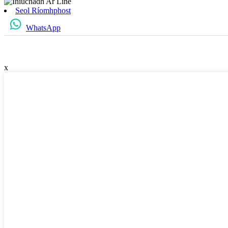
Seol Ríomhphost
WhatsApp
x