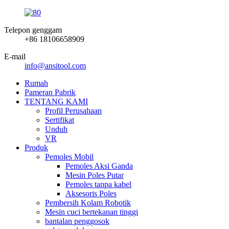
Telepon genggam
+86 18106658909
E-mail
info@ansitool.com
Rumah
Pameran Pabrik
TENTANG KAMI
Profil Perusahaan
Sertifikat
Unduh
VR
Produk
Pemoles Mobil
Pemoles Aksi Ganda
Mesin Poles Putar
Pemoles tanpa kabel
Aksesoris Poles
Pembersih Kolam Robotik
Mesin cuci bertekanan tinggi
bantalan penggosok