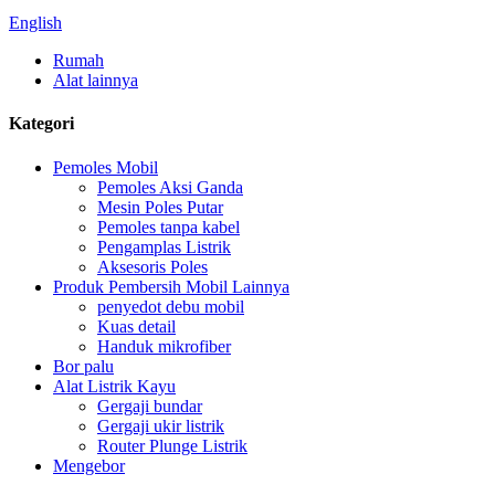
English
Rumah
Alat lainnya
Kategori
Pemoles Mobil
Pemoles Aksi Ganda
Mesin Poles Putar
Pemoles tanpa kabel
Pengamplas Listrik
Aksesoris Poles
Produk Pembersih Mobil Lainnya
penyedot debu mobil
Kuas detail
Handuk mikrofiber
Bor palu
Alat Listrik Kayu
Gergaji bundar
Gergaji ukir listrik
Router Plunge Listrik
Mengebor