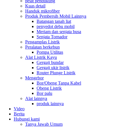
pelat pendukung
Kuas detail
Handuk mikrofiber
Produk Pembersih Mobil Lainnya
Batangan tanah liat
penyedot debu mobil
Meriam dan senjata busa
Senjata Tornador
Pengamplas Listrik
Peralatan berkebun
Pompa Utilitas
Alat Listrik Kayu
Gergaji bundar
Gergaji ukir listrik
Router Plunge Listrik
Mengebor
Bor/Obeng Tanpa Kabel
Obeng Listrik
Bor palu
Alat lainnya
produk lainnya
Video
Berita
Hubungi kami
Tanya Jawab Umum