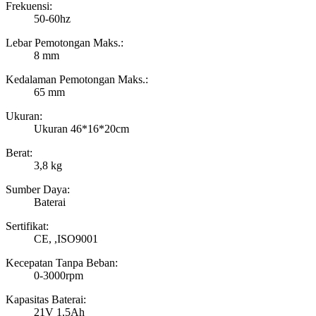
Frekuensi:
50-60hz
Lebar Pemotongan Maks.:
8 mm
Kedalaman Pemotongan Maks.:
65 mm
Ukuran:
Ukuran 46*16*20cm
Berat:
3,8 kg
Sumber Daya:
Baterai
Sertifikat:
CE, ,ISO9001
Kecepatan Tanpa Beban:
0-3000rpm
Kapasitas Baterai:
21V 1,5Ah