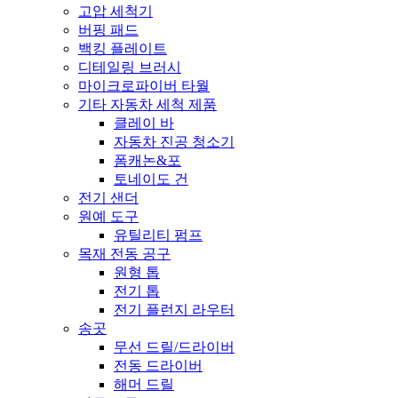
고압 세척기
버핑 패드
백킹 플레이트
디테일링 브러시
마이크로파이버 타월
기타 자동차 세척 제품
클레이 바
자동차 진공 청소기
폼캐논&포
토네이도 건
전기 샌더
원예 도구
유틸리티 펌프
목재 전동 공구
원형 톱
전기 톱
전기 플런지 라우터
송곳
무선 드릴/드라이버
전동 드라이버
해머 드릴