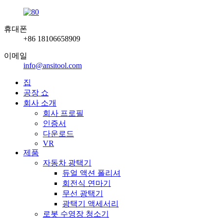
휴대폰
+86 18106658909
이메일
info@ansitool.com
집
공장 쇼
회사 소개
회사 프로필
인증서
다운로드
VR
제품
자동차 광택기
듀얼 액션 폴리셔
회전식 연마기
무선 광택기
광택기 액세서리
로봇 수영장 청소기