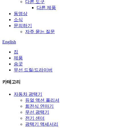
다른 도구
다른 제품
동영상
소식
문의하기
자주 묻는 질문
English
집
제품
송곳
무선 드릴/드라이버
카테고리
자동차 광택기
듀얼 액션 폴리셔
회전식 연마기
무선 광택기
전기 샌더
광택기 액세서리