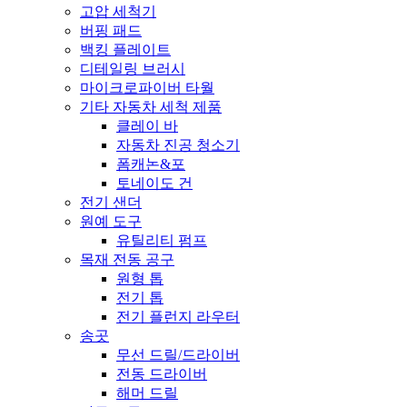
고압 세척기
버핑 패드
백킹 플레이트
디테일링 브러시
마이크로파이버 타월
기타 자동차 세척 제품
클레이 바
자동차 진공 청소기
폼캐논&포
토네이도 건
전기 샌더
원예 도구
유틸리티 펌프
목재 전동 공구
원형 톱
전기 톱
전기 플런지 라우터
송곳
무선 드릴/드라이버
전동 드라이버
해머 드릴