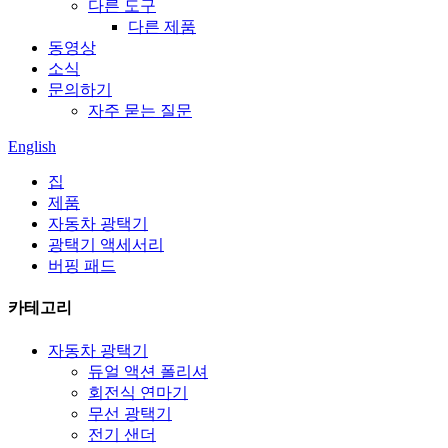
다른 도구
다른 제품
동영상
소식
문의하기
자주 묻는 질문
English
집
제품
자동차 광택기
광택기 액세서리
버핑 패드
카테고리
자동차 광택기
듀얼 액션 폴리셔
회전식 연마기
무선 광택기
전기 샌더