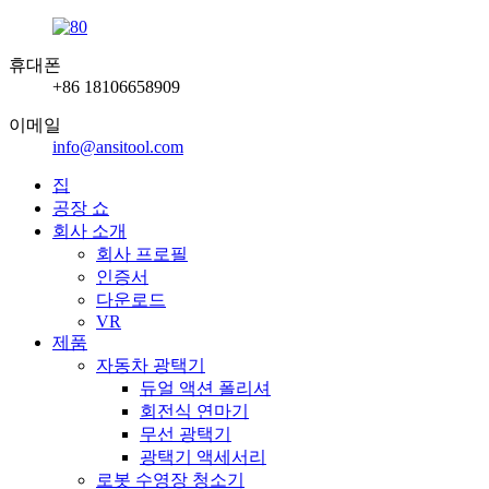
휴대폰
+86 18106658909
이메일
info@ansitool.com
집
공장 쇼
회사 소개
회사 프로필
인증서
다운로드
VR
제품
자동차 광택기
듀얼 액션 폴리셔
회전식 연마기
무선 광택기
광택기 액세서리
로봇 수영장 청소기