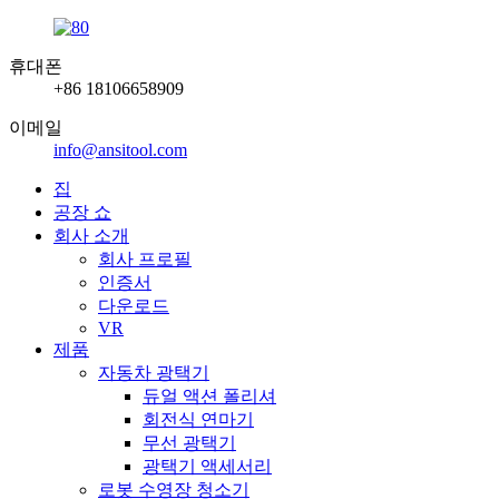
휴대폰
+86 18106658909
이메일
info@ansitool.com
집
공장 쇼
회사 소개
회사 프로필
인증서
다운로드
VR
제품
자동차 광택기
듀얼 액션 폴리셔
회전식 연마기
무선 광택기
광택기 액세서리
로봇 수영장 청소기