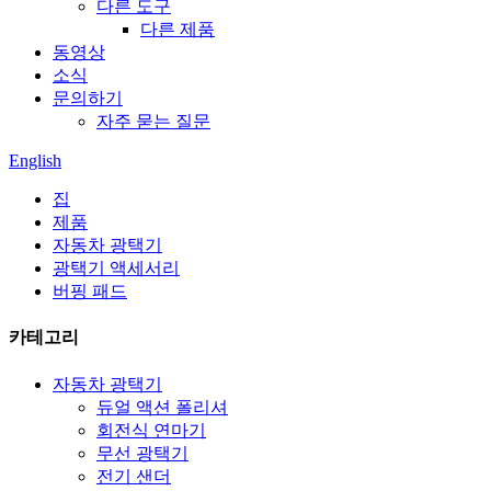
다른 도구
다른 제품
동영상
소식
문의하기
자주 묻는 질문
English
집
제품
자동차 광택기
광택기 액세서리
버핑 패드
카테고리
자동차 광택기
듀얼 액션 폴리셔
회전식 연마기
무선 광택기
전기 샌더