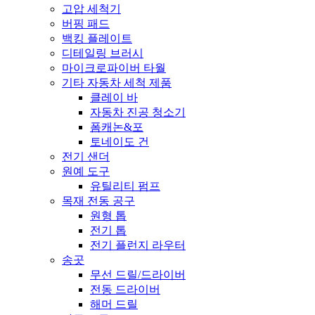
고압 세척기
버핑 패드
백킹 플레이트
디테일링 브러시
마이크로파이버 타월
기타 자동차 세척 제품
클레이 바
자동차 진공 청소기
폼캐논&포
토네이도 건
전기 샌더
원예 도구
유틸리티 펌프
목재 전동 공구
원형 톱
전기 톱
전기 플런지 라우터
송곳
무선 드릴/드라이버
전동 드라이버
해머 드릴